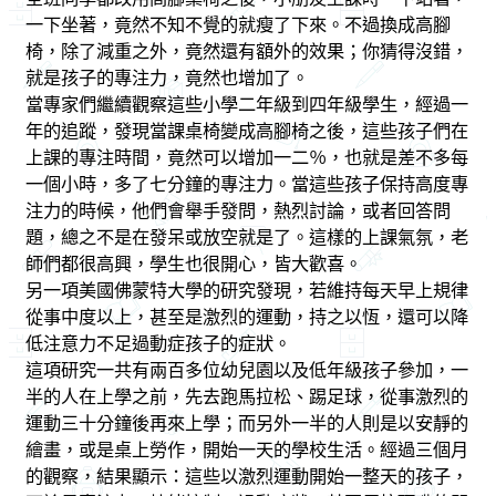
一下坐著，竟然不知不覺的就瘦了下來。不過換成高腳
椅，除了減重之外，竟然還有額外的效果；你猜得沒錯，
就是孩子的專注力，竟然也增加了。
當專家們繼續觀察這些小學二年級到四年級學生，經過一
年的追蹤，發現當課桌椅變成高腳椅之後，這些孩子們在
上課的專注時間，竟然可以增加一二％，也就是差不多每
一個小時，多了七分鐘的專注力。當這些孩子保持高度專
注力的時候，他們會舉手發問，熱烈討論，或者回答問
題，總之不是在發呆或放空就是了。這樣的上課氣氛，老
師們都很高興，學生也很開心，皆大歡喜。
另一項美國佛蒙特大學的研究發現，若維持每天早上規律
從事中度以上，甚至是激烈的運動，持之以恆，還可以降
低注意力不足過動症孩子的症狀。
這項研究一共有兩百多位幼兒園以及低年級孩子參加，一
半的人在上學之前，先去跑馬拉松、踢足球，從事激烈的
運動三十分鐘後再來上學；而另外一半的人則是以安靜的
繪畫，或是桌上勞作，開始一天的學校生活。經過三個月
的觀察，結果顯示：這些以激烈運動開始一整天的孩子，