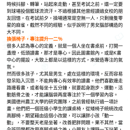
時候抖腳、轉筆，站起來走動，甚至考試之前，還一定要
到球場投個籃球流流汗。不過根據其他曾經讀過女校的朋
友回憶，在考試前夕，操場通常是空無一人，只剩幾隻零
星的麻雀，截然不同的經驗，似乎說明了男女腦部構造的
大不同。
換張椅子，專注提升一二％
很多人認為專心的定義，就是一個人坐在書桌前，打開一
盞燈，低頭讀書，那才是專心。因此圖書館內，或是K書
中心的擺設，大致上都是以這樣的方式，來營造專注的氣
氛。
然而很多孩子，尤其是男生，處在這樣的環境，反而容易
發呆陷入沉思，不能夠專心有效率的讀書。他們喜歡邊走
路邊看書，或者每坐十五分鐘，就要起身跑步、運動，活
動筋骨之後，才能讓腦袋再度專注於下一個學習內容。
美國德州農工大學的研究團隊，之前曾經執行過一項計
畫。他們把一個班級小學生的課桌椅，從矮椅子統統改成
高腳椅，期望藉由這個小改變，可以讓胖小孩「動一
動」，不要整天老是坐著，改善肥胖問題。果不其然，當
全班同學都改用高腳桌椅之後，小朋友上課時一下站著，