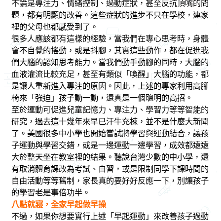
不論是專注力、情緒控制、過動症狀，甚至反抗頂嘴的問
題，都有明顯的改善。這些症狀的進步不只在學校，連家
裡的父母也都感受到了。
很多人應該都有這樣的經驗，當我們在專心思考時，身體
會不自覺的搖動，或是抖腳，其實這些動作，都在促進我
們大腦的認知思考能力。當我們動手動腳的同時，大腦的
血液灌流比較充足，甚至有類似「喚醒」大腦的功能，都
是讓人重新進入專注的原因。因此，上述的專家利用高腳
椅來「強迫」孩子動一動，還真是一個聰明的高招。
至於運動可促進兒童記憶力、專注力、學習力等等智能的
研究，過去這十幾年來早已汗牛充棟，並不是什麼大新聞
了。美國很多中小學也開始嘗試將學習與運動結合，讓孩
子運動與學習交錯，或是一邊運動一邊學習，成效都遠遠
大於整天坐在教室裡的結果。聽說台灣少數的中小學，還
有取消體育課改為考試、自習，或是限制同學下課時間的
自由活動等等舊制，家長真的要好好反應一下，別讓孩子
的學習老是事倍功半。
八點就寢，全家早起做早操
不過，如果你想要實行上述「早起運動」來改善孩子過動